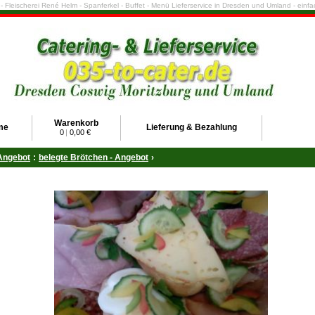
e - Fleischerei René Helm - Spanferkel - Buffet - Menü Lieferservice in Dresden und Umland - ein
Warenkorb
me
Lieferung & Bezahlung
0
|
0,00 €
Angebot
:
belegte Brötchen - Angebot
›