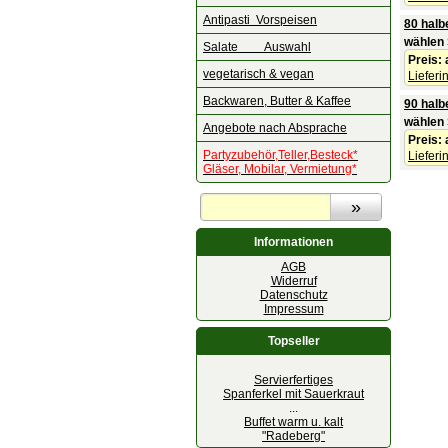
Antipasti Vorspeisen
80 halb
wählen 
Salate Auswahl
Preis:
vegetarisch & vegan
Lieferi
Backwaren, Butter & Kaffee
90 halb
wählen 
Angebote nach Absprache
Preis:
Partyzubehör,Teller,Besteck*
Lieferi
Gläser, Mobilar, Vermietung*
Informationen
AGB
Widerruf
Datenschutz
Impressum
Topseller
Servierfertiges
Spanferkel mit Sauerkraut
...
Buffet warm u. kalt
"Radeberg"