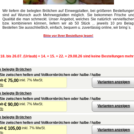
Wir liefern die belegten Brötchen auf Einwegplatten, bei größeren Bestellunge
sind auf Wunsch auch Mehrwegplatten möglich. Sie bekommen Frische un
Qualität die man schmeckt. Unser Angebot, welches Sie natürlich vervielfache
bzw. kombinieren können, liefern wir ab 50 Stück ... jeweils 10 pro Belag
Bestellen Sie ausschließlich, einfach, bequem u. zuverlässig online, wir bring`s.
Bitte vor Ihrer Bestellung lesen!
 18. bis 26.07. (Urlaub) + 14. + 15. + 22. + 29.08.26 sind keine Bestellungen meh
e belegte Brötchen
Sie zwischen hellen und Vollkornbrötchen oder halbe / halbe
€ 75,00
ab
inkl. 7% MwSt.
Varianten anzeigen
nfo
e belegte Brötchen
Sie zwischen hellen und Vollkornbrötchen oder halbe / halbe
€ 90,00
ab
inkl. 7% MwSt.
Varianten anzeigen
nfo
e belegte Brötchen
Sie zwischen hellen und Vollkornbrötchen oder halbe / halbe
€ 105,00
ab
inkl. 7% MwSt.
Varianten anzeigen
nfo