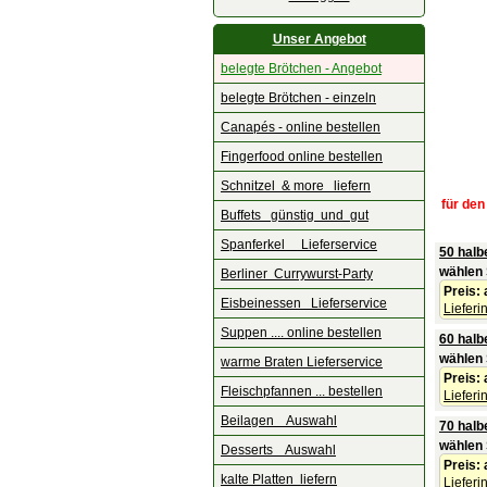
Unser Angebot
belegte Brötchen - Angebot
belegte Brötchen - einzeln
Canapés - online bestellen
Fingerfood online bestellen
Schnitzel & more liefern
für den
Buffets günstig und gut
Spanferkel Lieferservice
50 halb
wählen 
Berliner Currywurst-Party
Preis:
Eisbeinessen Lieferservice
Lieferi
Suppen .... online bestellen
60 halb
wählen 
warme Braten Lieferservice
Preis:
Fleischpfannen ... bestellen
Lieferi
Beilagen Auswahl
70 halb
wählen 
Desserts Auswahl
Preis:
kalte Platten liefern
Lieferi