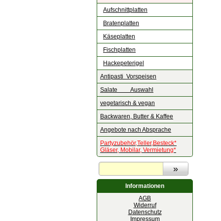
Aufschnittplatten
Bratenplatten
Käseplatten
Fischplatten
Hackepeterigel
Antipasti Vorspeisen
Salate Auswahl
vegetarisch & vegan
Backwaren, Butter & Kaffee
Angebote nach Absprache
Partyzubehör,Teller,Besteck*
Gläser, Mobilar, Vermietung*
Informationen
AGB
Widerruf
Datenschutz
Impressum