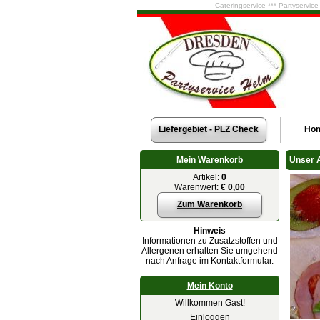
Cateringservice *** Partyservic
Liefergebiet - PLZ Check
Ho
Mein Warenkorb
Unser 
Artikel:
0
Warenwert:
€ 0,00
Zum Warenkorb
Hinweis
Informationen zu Zusatzstoffen und
Allergenen erhalten Sie umgehend
nach Anfrage im Kontaktformular.
Mein Konto
Willkommen Gast!
Einloggen