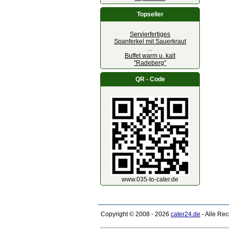
Topseller
Servierfertiges
Spanferkel mit Sauerkraut
...
Buffet warm u. kalt
"Radeberg"
QR - Code
www.035-to-cater.de
Copyright © 2008 - 2026
cater24.de
- Alle Re