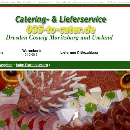
e - Fleischerei René Helm - Spanferkel - Buffet - Menü Lieferservice in Dresden und Umland - ein
Warenkorb
me
Lieferung & Bezahlung
0
|
0,00 €
Angebot
:
kalte Platten liefern
›