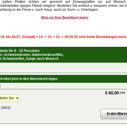
 kalten Platten richten wir generell auf Einwegplatten an, auf Wunsch
lstahlplatten (gegen Pfand) möglich. Bestellen Sie einfach u. bequem online, wir b
erlässig in die Firma u. nach Haus, auch an Sonn- u. Feiertagen.
Bitte vor Ihrer Bestellung lesen!
 18. bis 26.07. (Urlaub) + 14. + 15. + 22. + 29.08.26 sind keine Bestellungen meh
latte für 8 - 10 Personen
r, Schweinebraten, Hähnchenbrustfilet,
es Schweinefilet, Zunge nach Wunsch
Artikel jetzt in den Warenkorb legen
t
€ 60,00
inkl.
:
00411