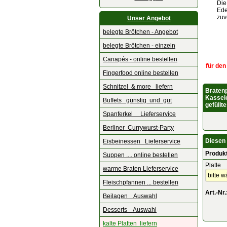
Die
Ede
zuv
Unser Angebot
belegte Brötchen - Angebot
belegte Brötchen - einzeln
Canapés - online bestellen
für den
Fingerfood online bestellen
Schnitzel & more liefern
Bratenp
Kassele
Buffets günstig und gut
gefüllt
Spanferkel Lieferservice
Berliner Currywurst-Party
Diesen 
Eisbeinessen Lieferservice
Produk
Suppen .... online bestellen
Platte
warme Braten Lieferservice
Fleischpfannen ... bestellen
Art.-Nr.
Beilagen Auswahl
Desserts Auswahl
kalte Platten liefern