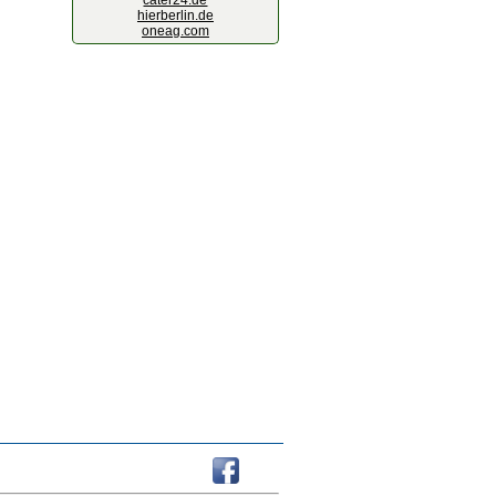
cater24.de
hierberlin.de
oneag.com