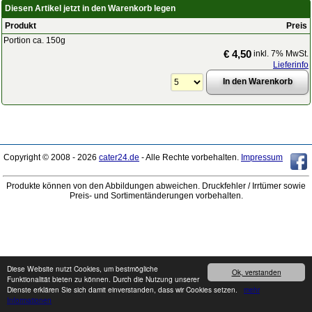
Diesen Artikel jetzt in den Warenkorb legen
Produkt
Preis
Portion ca. 150g
€ 4,50
inkl. 7% MwSt.
Lieferinfo
Copyright © 2008 - 2026
cater24.de
- Alle Rechte vorbehalten.
Impressum
Produkte können von den Abbildungen abweichen. Druckfehler / Irrtümer sowie
Preis- und Sortimentänderungen vorbehalten.
Diese Website nutzt Cookies, um bestmögliche
Ok, verstanden
Funktionalität bieten zu können. Durch die Nutzung unserer
Dienste erklären Sie sich damit einverstanden, dass wir Cookies setzen.
mehr
Informationen