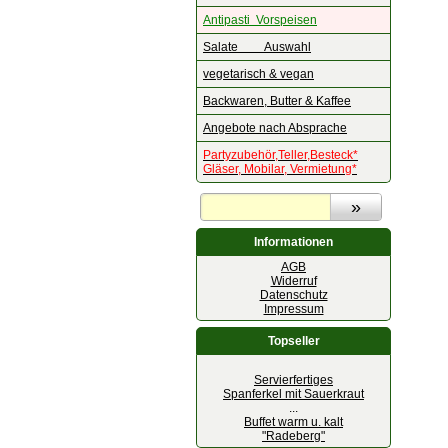
Antipasti Vorspeisen
Salate Auswahl
vegetarisch & vegan
Backwaren, Butter & Kaffee
Angebote nach Absprache
Partyzubehör,Teller,Besteck*
Gläser, Mobilar, Vermietung*
Informationen
AGB
Widerruf
Datenschutz
Impressum
Topseller
Servierfertiges
Spanferkel mit Sauerkraut
...
Buffet warm u. kalt
"Radeberg"