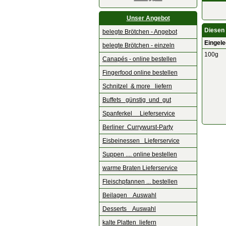
Unser Angebot
Diesen 
belegte Brötchen - Angebot
Eingele
belegte Brötchen - einzeln
100g
Canapés - online bestellen
Fingerfood online bestellen
Schnitzel & more liefern
Buffets günstig und gut
Spanferkel Lieferservice
Berliner Currywurst-Party
Eisbeinessen Lieferservice
Suppen .... online bestellen
warme Braten Lieferservice
Fleischpfannen ... bestellen
Beilagen Auswahl
Desserts Auswahl
kalte Platten liefern