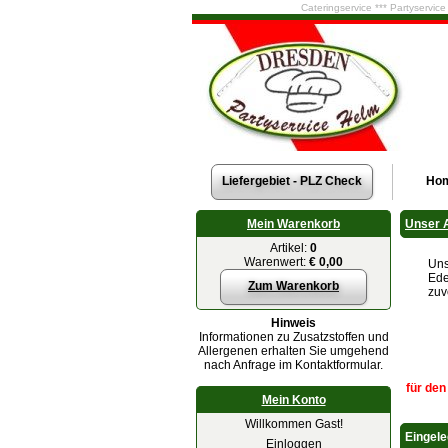
Cateringservice *** Partyservic
Liefergebiet - PLZ Check
Ho
Mein Warenkorb
Unser 
Artikel:
0
Warenwert:
€ 0,00
Uns
Ede
Zum Warenkorb
zuv
Hinweis
Informationen zu Zusatzstoffen und
Allergenen erhalten Sie umgehend
nach Anfrage im Kontaktformular.
für den
Mein Konto
Willkommen Gast!
Eingele
Einloggen